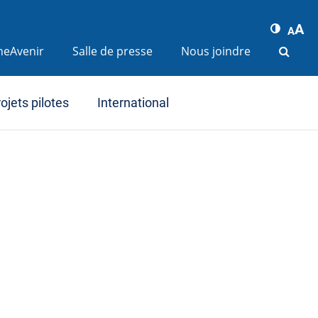
A
A
ineAvenir
Salle de presse
Nous joindre
ojets pilotes
International