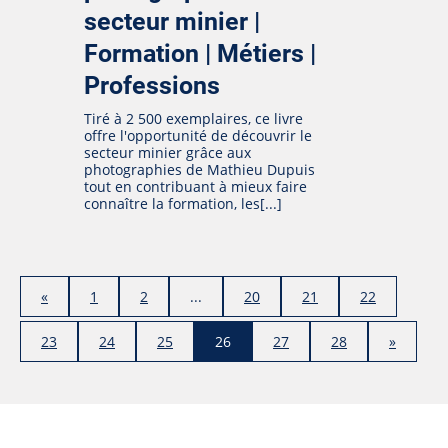
secteur minier |
Formation | Métiers |
Professions
Tiré à 2 500 exemplaires, ce livre
offre l'opportunité de découvrir le
secteur minier grâce aux
photographies de Mathieu Dupuis
tout en contribuant à mieux faire
connaître la formation, les[...]
«
1
2
...
20
21
22
23
24
25
26
27
28
»