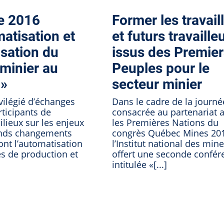
e 2016
Former les travail
matisation et
et futurs travaille
isation du
issus des Premier
 minier au
Peuples pour le
 »
secteur minier
ilégié d’échanges
Dans le cadre de la journé
rticipants de
consacrée au partenariat 
ilieux sur les enjeux
les Premières Nations du
onds changements
congrès Québec Mines 201
ont l’automatisation
l’Institut national des mine
s de production et
offert une seconde confér
intitulée «[...]