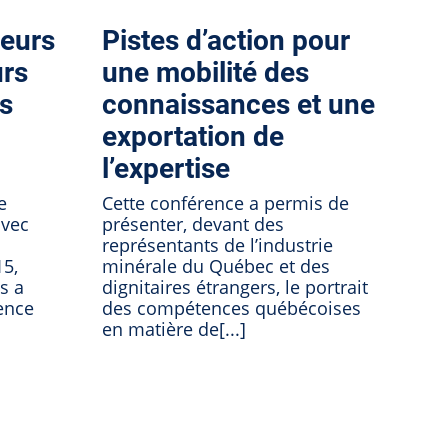
leurs
Pistes d’action pour
urs
une mobilité des
s
connaissances et une
exportation de
l’expertise
e
Cette conférence a permis de
avec
présenter, devant des
représentants de l’industrie
5,
minérale du Québec et des
s a
dignitaires étrangers, le portrait
ence
des compétences québécoises
en matière de[...]