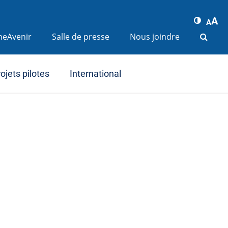
A
A
ineAvenir
Salle de presse
Nous joindre
ojets pilotes
International