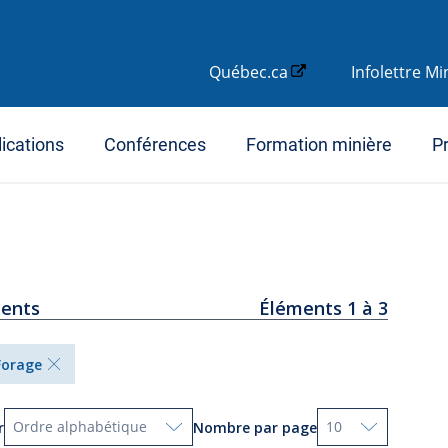
Québec.ca
Infolettre M
ications
Conférences
Formation minière
Pr
ments
Éléments 1 à 3
Forage
Ordre alphabétique
10
r
Nombre par page