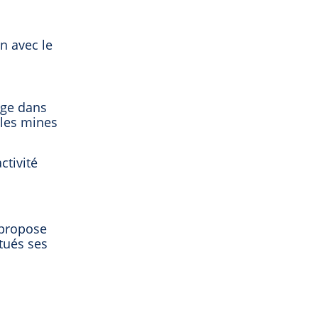
n avec le
age dans
 les mines
ctivité
 propose
tués ses