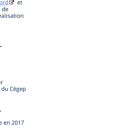
ord
et
s de
éalisation
-
er
e du Cégep
?
e en 2017