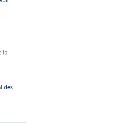
voir
 la
al des