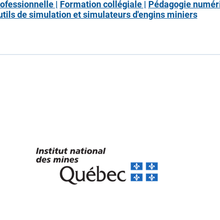
ofessionnelle |
Formation collégiale |
Pédagogie numéri
utils de simulation et simulateurs d'engins miniers