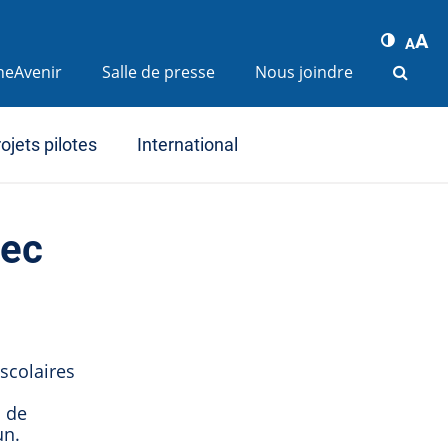
A
A
ineAvenir
Salle de presse
Nous joindre
ojets pilotes
International
bec
scolaires
s de
un.