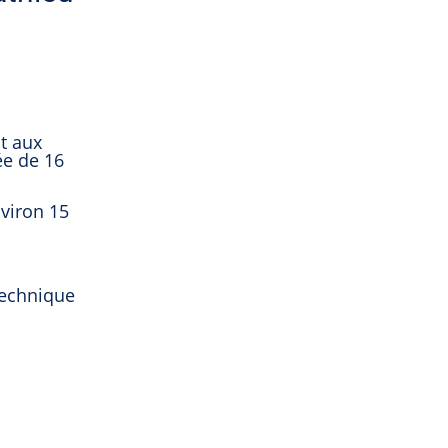
t aux
ée de 16
nviron 15
technique