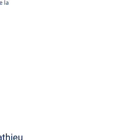
e la
athieu