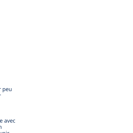
r peu
-
e avec
n