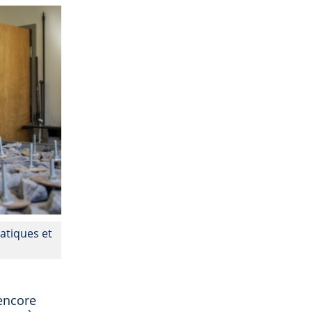
atiques et
n
 encore