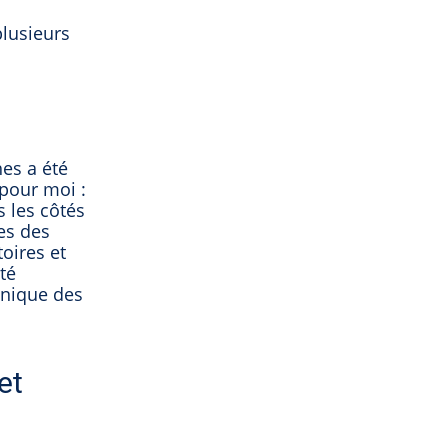
plusieurs
es a été
 pour moi :
s les côtés
res des
oires et
té
anique des
et