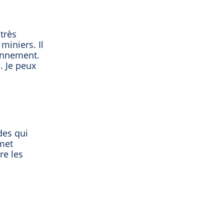
très
miniers. Il
ronnement.
. Je peux
des qui
rmet
re les