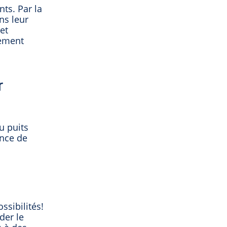
nts. Par la
ns leur
et
dement
r
u puits
ence de
ssibilités!
der le