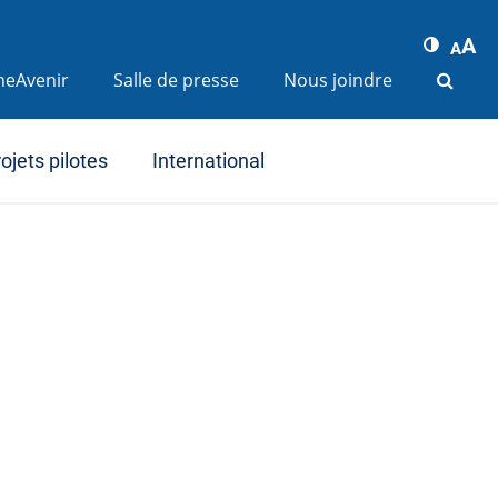
A
A
ineAvenir
Salle de presse
Nous joindre
ojets pilotes
International