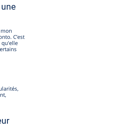
 une
t mon
onto. C’est
 qu'elle
ertains
larités,
nt,
eur