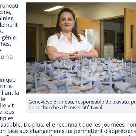
Bruneau
cine,
inier.
ulement
s.
e génie
ches.
e
u n’a
anique
rir la
liant la
 le
Geneviève Bruneau, responsable de travaux pr
le vit
de recherche à l’Université Laval
e tous
tiples
satiable. De plus, elle reconnaît que les journées no
tion face aux changements lui permettent d’apprécier