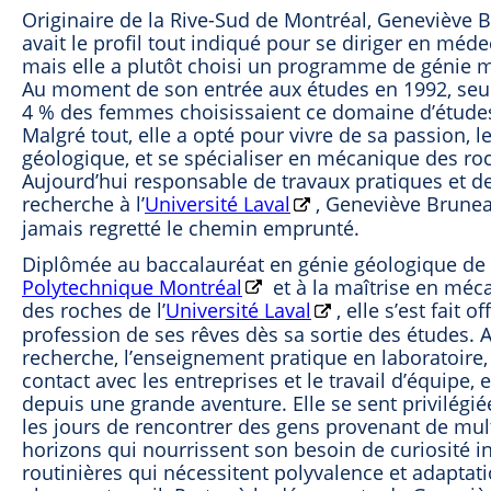
Originaire de la Rive-Sud de Montréal, Geneviève 
avait le profil tout indiqué pour se diriger en méde
mais elle a plutôt choisi un programme de génie m
Au moment de son entrée aux études en 1992, se
4 % des femmes choisissaient ce domaine d’étude
Malgré tout, elle a opté pour vivre de sa passion, l
géologique, et se spécialiser en mécanique des ro
Aujourd’hui responsable de travaux pratiques et d
recherche à l’
Université Laval
, Geneviève Brunea
jamais regretté le chemin emprunté.
Diplômée au baccalauréat en génie géologique de
Polytechnique Montréal
et à la maîtrise en méc
des roches de l’
Université Laval
, elle s’est fait off
profession de ses rêves dès sa sortie des études. Al
recherche, l’enseignement pratique en laboratoire,
contact avec les entreprises et le travail d’équipe, el
depuis une grande aventure. Elle se sent privilégié
les jours de rencontrer des gens provenant de mul
horizons qui nourrissent son besoin de curiosité in
routinières qui nécessitent polyvalence et adapta