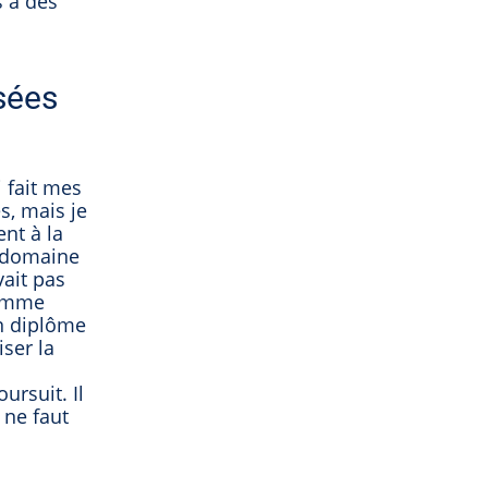
s à des
sées
 fait mes
, mais je
nt à la
u domaine
vait pas
comme
un diplôme
iser la
ursuit. Il
 ne faut