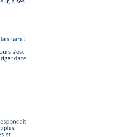
eur, à ses
ais faire :
ours s’est
iriger dans
respondait
tiples
es et