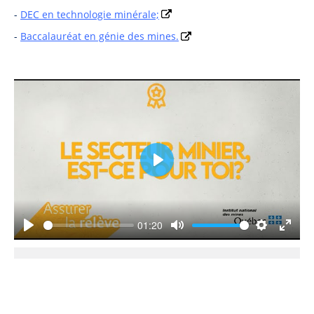
-
DEC en technologie minérale;
-
Baccalauréat en génie des mines.
Play
01:20
Play
Mute
Settings
Enter
fullsc