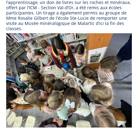
l’apprentissage, un don de livres sur les roches et minéraux,
offert par l’ICM - Section Val-d’Or, a été remis aux écoles
participantes. Un tirage a également permis au groupe de
Mme Rosalie Gilbert de l'école Ste-Lucie de remporter une
visite au Musée minéralogique de Malartic d’ici la fin des
classes.