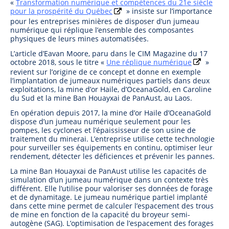
«
Transformation numérique et compétences du 21e siècle
pour la prospérité du Québec
» insiste sur l’importance
pour les entreprises minières de disposer d’un jumeau
numérique qui réplique l’ensemble des composantes
physiques de leurs mines automatisées.
L’article d’Eavan Moore, paru dans le CIM Magazine du 17
octobre 2018, sous le titre «
Une réplique numérique
»
revient sur l’origine de ce concept et donne en exemple
l’implantation de jumeaux numériques partiels dans deux
exploitations, la mine d’or Haile, d’OceanaGold, en Caroline
du Sud et la mine Ban Houayxai de PanAust, au Laos.
En opération depuis 2017, la mine d’or Haile d’OceanaGold
dispose d’un jumeau numérique seulement pour les
pompes, les cyclones et l’épaississeur de son usine de
traitement du minerai. L’entreprise utilise cette technologie
pour surveiller ses équipements en continu, optimiser leur
rendement, détecter les déficiences et prévenir les pannes.
La mine Ban Houayxai de PanAust utilise les capacités de
simulation d’un jumeau numérique dans un contexte très
différent. Elle l’utilise pour valoriser ses données de forage
et de dynamitage. Le jumeau numérique partiel implanté
dans cette mine permet de calculer l’espacement des trous
de mine en fonction de la capacité du broyeur semi-
autogène (SAG). L’optimisation de l’espacement des forages