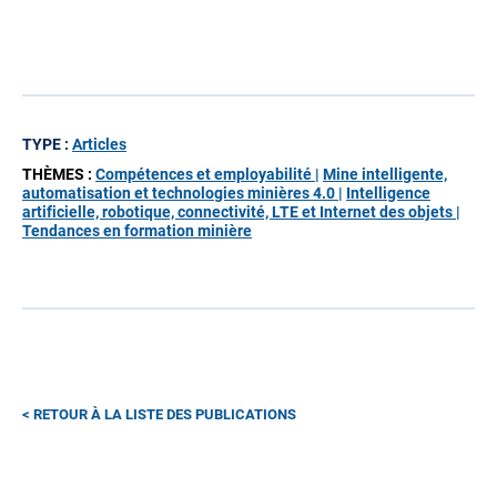
TYPE :
Articles
THÈMES :
Compétences et employabilité |
Mine intelligente,
automatisation et technologies minières 4.0 |
Intelligence
artificielle, robotique, connectivité, LTE et Internet des objets |
Tendances en formation minière
RETOUR À LA LISTE DES PUBLICATIONS