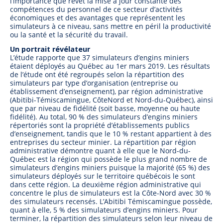
l’importance que revêt la mise à jour constante des
compétences du personnel de ce secteur d’activités
économiques et des avantages que représentent les
simulateurs à ce niveau, sans mettre en péril la productivité
ou la santé et la sécurité du travail.
Un portrait révélateur
L’étude rapporte que 37 simulateurs d’engins miniers
étaient déployés au Québec au 1er mars 2019. Les résultats
de l’étude ont été regroupés selon la répartition des
simulateurs par type d’organisation (entreprise ou
établissement d’enseignement), par région administrative
(Abitibi-Témiscamingue, CôteNord et Nord-du-Québec), ainsi
que par niveau de fidélité (soit basse, moyenne ou haute
fidélité). Au total, 90 % des simulateurs d’engins miniers
répertoriés sont la propriété d’établissements publics
d’enseignement, tandis que le 10 % restant appartient à des
entreprises du secteur minier. La répartition par région
administrative démontre quant à elle que le Nord-du-
Québec est la région qui possède le plus grand nombre de
simulateurs d’engins miniers puisque la majorité (65 %) des
simulateurs déployés sur le territoire québécois le sont
dans cette région. La deuxième région administrative qui
concentre le plus de simulateurs est la Côte-Nord avec 30 %
des simulateurs recensés. L’Abitibi Témiscamingue possède,
quant à elle, 5 % des simulateurs d’engins miniers. Pour
terminer, la répartition des simulateurs selon leur niveau de