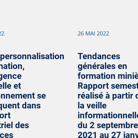
22
26 MAI 2022
rpersonnalisation
Tendances
mation,
générales en
ligence
formation miniè
elle et
Rapport semest
ronnement se
réalisé à partir 
uent dans
la veille
ort
informationnell
riel des
du 2 septembre
ces
2021 au 27 janv