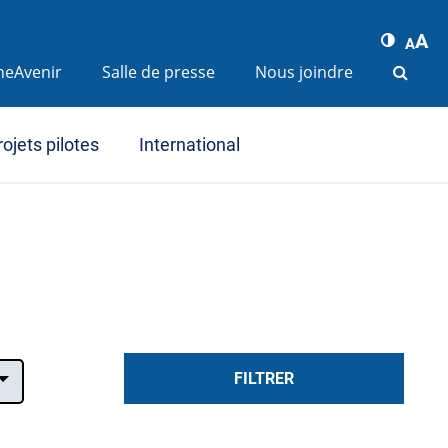
A
A
ineAvenir
Salle de presse
Nous joindre
rojets pilotes
International