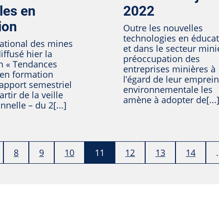
les en
2022
ion
Outre les nouvelles
technologies en éduca
 national des mines
et dans le secteur minie
iffusé hier la
préoccupation des
on « Tendances
entreprises minières à
 en formation
l’égard de leur emprein
apport semestriel
environnementale les
artir de la veille
amène à adopter de[...
nelle – du 2[...]
8
9
10
11
12
13
14
.