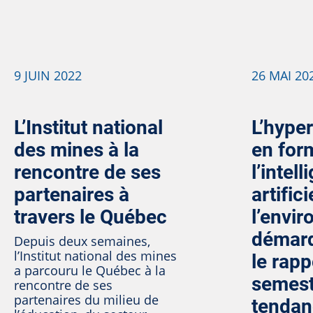
9 JUIN 2022
26 MAI 20
L’Institut national
L’hype
des mines à la
en for
rencontre de ses
l’intel
partenaires à
artifici
travers le Québec
l’envi
démarq
Depuis deux semaines,
l’Institut national des mines
le rapp
a parcouru le Québec à la
semest
rencontre de ses
partenaires du milieu de
tendan